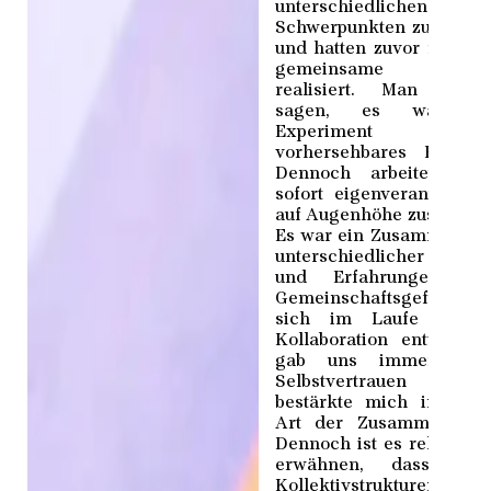
unterschiedlichen
Schwerpunkten zusamm
und hatten zuvor noch n
gemeinsame Projekt
realisiert. Man könn
sagen, es war ei
Experiment ohn
vorhersehbares Ergebni
Dennoch arbeiteten w
sofort eigenverantwortli
auf Augenhöhe zusamme
Es war ein Zusammenspi
unterschiedlicher Stärk
und Erfahrungen. D
Gemeinschaftsgefühl, d
sich im Laufe unser
Kollaboration entwickelt
gab uns immer meh
Selbstvertrauen un
bestärkte mich in dies
Art der Zusammenarbei
Dennoch ist es relevant 
erwähnen, dass die
Kollektivstrukturen nic