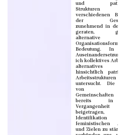
und patriarchal
Strukturen i
verschiedenen Bereich
der Gesellschaf
zunehmend in den Fok
geraten, gewinne
alternative
Organisationsformen 
Bedeutung. In mein
Auseinandersetzung ha
ich kollektives Arbeiten a
alternatives Model
hinsichtlich patriarchal
Arbeitsstrukturen
untersucht. Die Bildu
von soziale
Gemeinschaften ha
bereits in de
Vergangenheit daz
beigetragen, di
Identifikation mi
feministischen Anlieg
und Zielen zu stärken. W