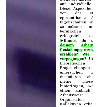
auf individuelle Erfolg
Dieser Aspekt befreit mi
von der Erwartung
egozentrische Alphatie
Eigenschaften annehm
zu müssen, um in d
beruflichen Wel
erfolgreich zu sei
►
Kannst du uns vo
deinem Arbeits- un
Gestaltungsprozess
erzählen? Wie bist 
vorgegangen?
Um mein
theoretischen
Fragestellungen z
untersuchen und z
diskutieren, aber au
meine Thesen z
hinterfragen, wollte i
einen Einblick in d
Arbeitsweise un
Organisation vo
Kollektiven erhalten u