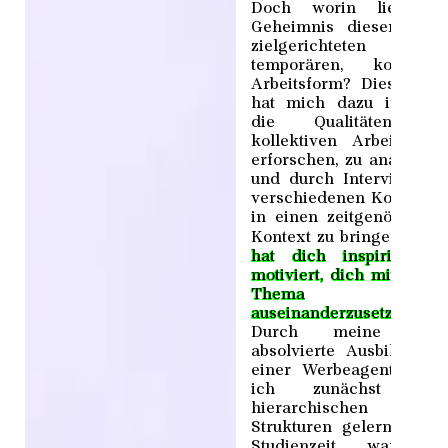
Doch worin liegt d
Geheimnis dieser neue
zielgerichteten un
temporären, kollektiv
Arbeitsform? Diese Fra
hat mich dazu in­spirier
die Qualitäten de
kollektiven Arbeitens 
erforschen, zu analysier
und durch Interviews m
verschiedenen Kollektiv
in einen zeitgenössisch
►
Kontext zu bringen.
Wa
hat dich inspiriert u
motiviert, dich mit dies
Thema
auseinanderzusetzen?
Durch meine zuvo
absolvierte Ausbildung 
einer Werbeagentur ha
ich zunächst unte
hierarchischen
Strukturen ­gelernt. Mei
Studienzeit war zu