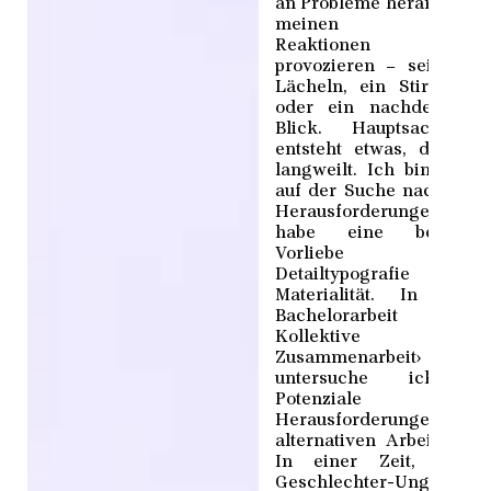
an Probleme heran, um m
meinen Arbeite
Reaktionen z
provozieren – sei es e
Lächeln, ein Stirnrunze
oder ein nachdenklich
Blick. Hauptsache, 
entsteht etwas, das nic
langweilt. Ich bin ständ
auf der Suche nach neu
Herausforderungen u
habe eine besonder
Vorliebe fü
Detailtypografie u
Materialität. In mein
Bachelorarbeit ‹MF*
Kollektive
Zusammenarbeit›
untersuche ich di
Potenziale un
Herausforderungen dies
alternativen Arbeitspraxi
In einer Zeit, in d
Geschlechter-Ungleichhe