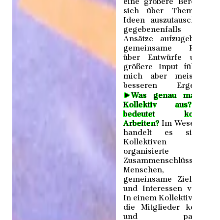
eine größere Bereitschaf
sich über Themen u
Ideen auszutauschen u
gegebenenfalls eige
Ansätze aufzugeben. D
gemeinsame Reflexi
über Entwürfe und d
größere Input führen f
mich aber meistens 
besseren Ergebnisse
►
Was genau macht e
Kollektiv aus? Wa
bedeutet kollektiv
Arbeiten?
Im Wesentlich
handelt es sich be
Kollektiven u
organisierte
Zusammenschlüsse v
Menschen, di
gemeinsame Ziele, Wer
und Interessen verfolge
In einem Kollektiv arbeit
die Mitglieder kooperat
und partizipati