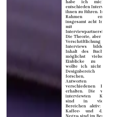
habe ich mich daz
entschieden Interviews m
ihnen zu führen. In dies
Rahmen entstande
insgesamt acht Intervie
mit zwöl
Interviewpartner*innen.
Die Theorie, aber auch d
Verschriftlichung d
Interviews bilden d
Inhalt des Buches. 
möglichst vielschichti
Einblicke zu erhalte
wollte ich nicht nur 
Designbereich daz
forschen, sonder
Antworten au
verschiedenen Branch
erhalten. Die von m
interviewten Kollekti
sind in vielfältig
Bereichen aktiv: ­‹Quijo
Kaffee› und ‹La Go
Negra› sind im Bereich d