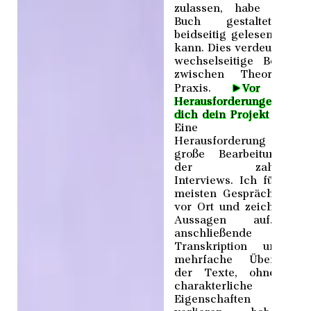
zulassen, habe ich e
Buch gestaltet, da
beidseitig gelesen werd
kann. Dies verdeutlicht d
wechselseitige Beziehu
zwischen Theorie u
►
Praxis.
Vor welch
Herausforderungen h
dich dein Projekt gestell
Eine groß
Herausforderung war d
große Bearbeitungsdau
der zahlreiche
Interviews. Ich führte d
meisten Gespräche dire
vor Ort und zeichnete d
Aussagen auf. Di
anschließende
Transkription und d
mehrfache Überarbeit
der Texte, ohne der
charakterliche
Eigenschaften z