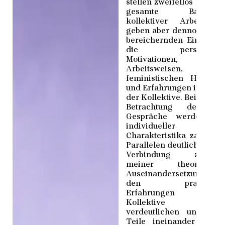
stellen zweifellos nicht d
gesamte Bandbreit
kollektiver Arbeit da
geben aber dennoch ein
bereichernden Einblick 
die persönliche
Motivationen,
Arbeitsweisen,
feministischen Haltung
und Erfahrungen innerha
der ­Kollektive. Bei genau
Betrachtung der ac
Gespräche werden tro
individueller
Charakteristika zahlreic
Parallelen deutlich. Um d
Verbindung zwische
meiner theoretisch
Auseinandersetzung u
den praktische
Erfahrungen de
Kollektive z
verdeutlichen und bei
Teile ineinander greif