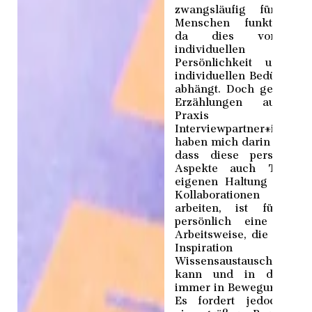
zwangsläufig für jed
Menschen funktioniere
da dies von de
individuellen
Persönlichkeit und d
individuellen Bedürfniss
abhängt. Doch gerade d
Erzählungen aus de
Praxis meine
Interviewpartner*innen
haben mich darin bestärk
dass diese persönlich
Aspekte auch Teil d
eigenen Haltung sind. 
Kollaborationen z
arbeiten, ist für mi
persönlich eine schö
Arbeitsweise, die zu me
Inspiration un
Wissensaustausch führ
kann und in der ma
immer in Bewegung bleib
Es fordert jedoch au