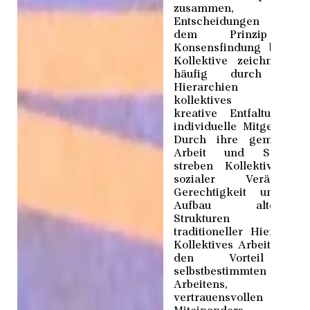
zusammen, wobe
Entscheidungen oft a
dem Prinzip de
Konsensfindung basiere
Kollektive zeichnen si
häufig durch flach
Hierarchien aus
kollektives Lernen
kreative Entfaltung u
individuelle Mitgestaltun
Durch ihre gemeinsa
Arbeit und Solidarit
streben Kollektive na
sozialer Veränderun
Gerechtigkeit und d
Aufbau alternative
Strukturen jenseit
traditioneller Hierarchie
Kollektives Arbeiten biet
den Vorteil de
selbstbestimmten
Arbeitens, de
vertrauensvollen