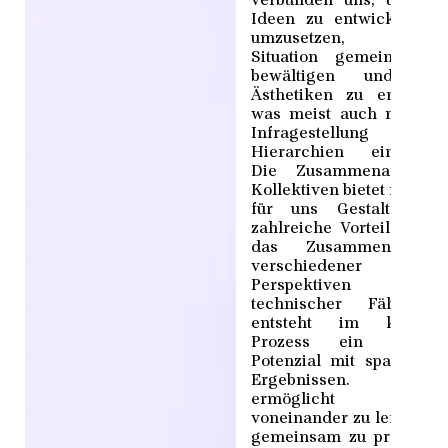
verbünden uns, um ne
Ideen zu entwickeln u
umzusetzen, widrig
Situation gemeinsam 
bewältigen und neu
Ästhetiken zu entwerfe
was meist auch mit ein
Infragestellung vo
Hierarchien einhergeh
Die Zusammenarbeit 
Kollektiven bietet nicht n
für uns Gestalter*inn
zahlreiche Vorteile. Dur
das Zusammenkomme
verschiedener Köpf
Perspektiven un
technischer Fähigkeit
entsteht im kreativ
Prozess ein enorme
Potenzial mit spannend
Ergebnissen. E
ermöglicht un
voneinander zu lernen u
gemeinsam zu profitiere