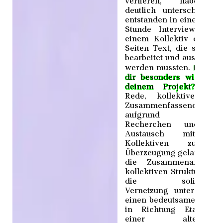
verlieren, habe ic
deutlich unterschätzt! 
entstanden in einer halb
Stunde Interviewzeit m
einem Kollektiv oft zwö
Seiten Text, die sorgfält
bearbeitet und ausgewert
►
werden mussten.
Was i
dir besonders wichtig 
deinem Projekt?
Lang
Rede, kollektiver Sin
Zusammenfassend bin i
aufgrund meine
Recherchen und de
Austausch mit de
Kollektiven zu de
Überzeugung gelangt, da
die Zusammenarbeit 
kollektiven Strukturen u
die solidarisch
Vernetzung untereinand
einen bedeutsamen Schri
in Richtung Etablieru
einer alternative