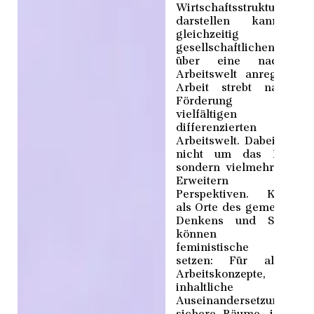
Wirtschaftsstruktur
darstellen kann un
gleichzeitig eine
gesellschaftlichen Disku
über eine nachhalti
Arbeitswelt anregt. Die
Arbeit strebt nach d
Förderung eine
vielfältigen un
differenzierten
Arbeitswelt. Dabei geht 
nicht um das Ersetze
sondern vielmehr um d
Erweitern vo
Perspektiven. Kollekti
als Orte des gemeinsam
Denkens und Schaffe
können dabe
feministische Impul
setzen: Für alternati
Arbeitskonzepte, f
inhaltliche
Auseinandersetzungen, f