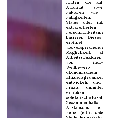
finden, die auf Mach
Autorität sowie au
Faktoren wie Wisse
Fähigkeiten, sozial
Status oder intro- u
extravertierten
Persönlichkeitsmerkmal
basieren. Dieses Konze
eröffnet ein
vielversprechende
Möglichkeit, alternati
Arbeitsstrukturen jensei
von individuelle
Wettbewerb un
ökonomischem
Effizienzgedanken 
entwickeln und in d
Praxis unmittelbar 
erproben. Ein
solidarische Erzählung d
Zusammenhalts, de
Austauschs und de
Fürsorge tritt dabei an d
Stelle des narrativen Fok