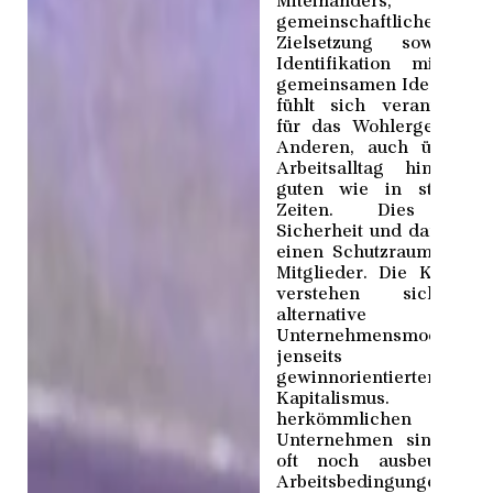
Miteinanders, de
gemeinschaftlichen
Zielsetzung sowie d
Identifikation mit ein
gemeinsamen Idee. Jede
fühlt sich verantwortli
für das Wohlergehen d
Anderen, auch über d
Arbeitsalltag hinaus. 
guten wie in stressig
Zeiten. Dies biete
Sicherheit und damit au
einen Schutzraum für al
Mitglieder. Die Kollekti
verstehen sich al
alternative 
Unternehmensmodelle
jenseits de
gewinnorientierten
Kapitalismus. I
herkömmlichen
Unternehmen sind leid
oft noch ausbeuterisc
Arbeitsbedingungen 