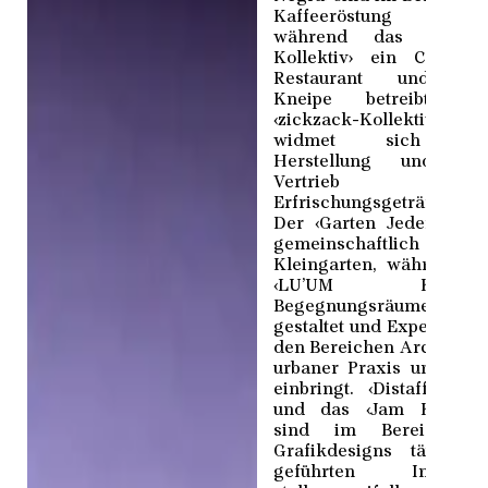
Kaffeeröstung akti
während das ­‹Subro
Kollektiv› ein Café, e
Restaurant und ein
Kneipe betreibt. D
‹zickzack-Kollektiv›
widmet sich de
Herstellung und de
Vertrieb vo
Erfrischungsgetränken.
Der ‹Garten Jeden› pfle
gemeinschaftlich ein
Kleingarten, während d
‹LU’UM Kollektiv
Begegnungsräume
gestaltet und Expertise a
den Bereichen Architektu
urbaner Praxis und Kun
einbringt. ‹Distaff Studi
und das ‹Jam Kollekti
sind im Bereich de
Grafikdesigns tätig. D
geführten Intervie