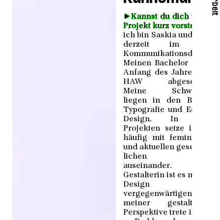
►
Kannst du dich und de
Projekt kurz vorstellen?
H
ich bin Saskia und studie
derzeit im Maste
Kommunikationsdesign.
Meinen Bachelor habe i
Anfang des Jahres an d
HAW abgeschlossen
Meine Schwerpunkt
liegen in den Bereich
Typografie und Editorial
Design. In meine
Projekten setze ich mi
häufig mit feministisch
und aktuellen gesellschaf
lichen Theme
auseinander. Al
Gestalterin ist es mein Zie
Design z
vergegenwärtigen. M
meiner gestalterisch
Perspektive trete ich ger