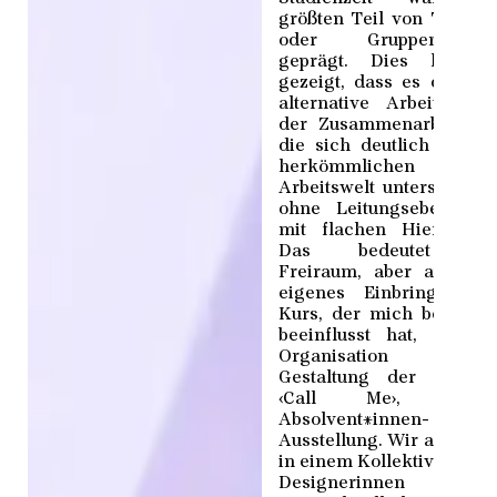
größten Teil von Tande
oder Gruppenarbeit
geprägt. Dies hat m
gezeigt, dass es durcha
alternative Arbeitsform
der Zusammenarbeit gib
die sich deutlich von d
herkömmlichen
Arbeitswelt unterscheide
ohne Leitungsebene u
mit flachen Hierarchie
Das bedeutet vie
Freiraum, aber auch vi
eigenes Einbringen. E
Kurs, der mich besonde
beeinflusst hat, war d
Organisation un
Gestaltung der sechst
‹Call Me›, unser
Absolvent*innen-
Ausstellung. Wir arbeitet
in einem Kollektiv von fü
Designerinnen mi