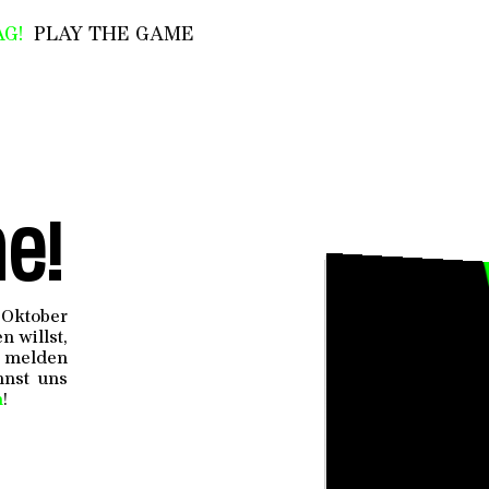
G!
PLAY THE GAME
e!
 Oktober
 willst,
r melden
nnst uns
n
!