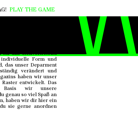
G!
PLAY THE GAME
!
ten Legespiel Tangram
 für uns stellvertretend
 individuelle Form und
d, das unser Deparment
 ständig verändert und
agazins haben wir unser
Raster entwickelt. Das
 Basis wir unsere
u genau so viel Spaß an
, haben wir dir hier ein
 du sie gerne anordnen