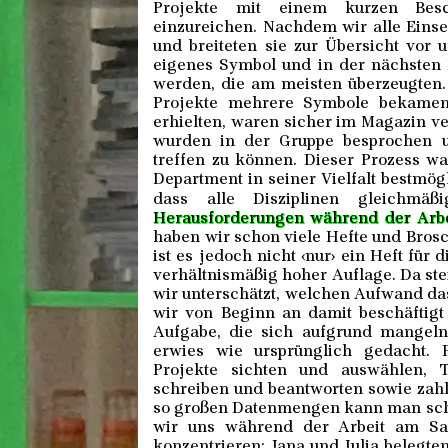
Projekte mit einem kurzen Besch
einzureichen. Nachdem wir alle Eins
und breiteten sie zur Übersicht vor
eigenes Symbol und in der nächsten P
werden, die am meisten überzeugten.
Projekte mehrere Symbole bekamen.
erhielten, waren sicher im Magazin ve
wurden in der Gruppe besprochen un
treffen zu können. Dieser Prozess war
Department in seiner Vielfalt bestmög
dass alle Disziplinen gleichmäß
Herausforderungen während der Arb
haben wir schon viele Hefte und Brosc
ist es jedoch nicht ‹nur› ein Heft fü
verhältnismäßig hoher Auflage. Da st
wir unterschätzt, welchen Aufwand das
wir von Beginn an damit beschäftigt
Aufgabe, die sich aufgrund mangeln
erwies wie ursprünglich gedacht. P
Projekte sichten und auswählen, 
schreiben und beantworten sowie zahl
so großen Datenmengen kann man schn
wir uns während der Arbeit am Sam
konzentrieren: Jana und Julia belegte