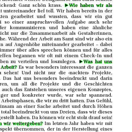
►
lickend: Ganz schön krass.
Wie haben wir als
 untereinander lief toll. Wir haben bereits in der
en gearbeitet und wussten, dass wir ein gut
ei so einer anspruchsvollen Aufgabe auch sehr
nder kommunizieren und haben eine ähnliche
icht nur die Zusammenarbeit als Gestalterinnen,
e. Während der Arbeit am Samt sind wir also ein
en auf Augenhöhe miteinander gearbeitet – dabei
 immer über alles sprechen können und für alles
reffen begannen wir oft mit einem Check-In und
►
en zu verteilen und loszulegen.
Was hat uns
 Arbeit?
Es war besonders interessant die ganzen
u sehen! Und nicht nur die ‹nackten› Projekte,
. Das hat uns besonders beeindruckt und darin
ühren, um all die Projekte und die Geschichten
 auch das Entstehen unseres eigenen Konzeptes,
ger und konkreter wurde, war sehr spannend.
rbeitsphasen, die wir zu dritt hatten. Das Gefühl,
einsam an einer Sache arbeitet und durch Höhen
total beeindruckt von uns Dreien, dass wir dieses
estellt haben. Da können wir echt stolz drauf sein!
n wir weitergeben?
Im letzten Jahr haben wir mit
spekt übernommen, der in der Herstellung eines