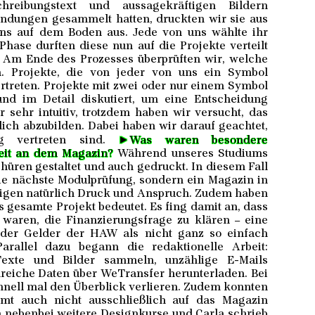
reibungstext und aussagekräftigen Bildern
endungen gesammelt hatten, druckten wir sie aus
 uns auf dem Boden aus. Jede von uns wählte ihr
hase durften diese nun auf die Projekte verteilt
 Am Ende des Prozesses überprüften wir, welche
 Projekte, die von jeder von uns ein Symbol
rtreten. Projekte mit zwei oder nur einem Symbol
d im Detail diskutiert, um eine Entscheidung
 sehr intuitiv, trotzdem haben wir versucht, das
lich abzubilden. Dabei haben wir darauf geachtet,
►
ig vertreten sind.
Was waren besondere
eit an dem Magazin?
Während unseres Studiums
hüren gestaltet und auch gedruckt. In diesem Fall
r die nächste Modulprüfung, sondern ein Magazin in
eigen natürlich Druck und Anspruch. Zudem haben
 gesamte Projekt bedeutet. Es fing damit an, dass
 waren, die Finanzierungsfrage zu klären – eine
der Gelder der HAW als nicht ganz so einfach
arallel dazu begann die redaktionelle Arbeit:
Texte und Bilder sammeln, unzählige E-Mails
reiche Daten über WeTransfer herunterladen. Bei
ell mal den Überblick verlieren. Zudem konnten
t auch nicht ausschließlich auf das Magazin
n nebenbei weitere Designkurse und Carla schrieb