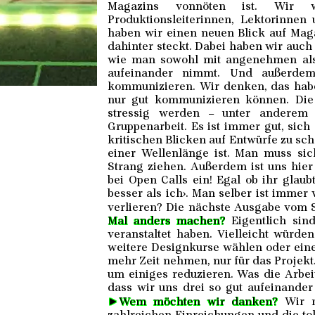
Magazins vonnöten ist. Wir wa
Produktionsleiterinnen, Lektorinnen
haben wir einen neuen Blick auf Maga
dahinter steckt. Dabei haben wir auch
wie man sowohl mit angenehmen als
aufeinander nimmt. Und außerdem,
kommunizieren. Wir denken, das habe
nur gut kommunizieren können. Die 
stressig werden – unter anderem 
Gruppenarbeit. Es ist immer gut, sich
kritischen Blicken auf Entwürfe zu sc
einer Wellenlänge ist. Man muss si
Strang ziehen. Außerdem ist uns hier
bei Open Calls ein! Egal ob ihr glaub
besser als ich›. Man selber ist immer 
verlieren? Die nächste Ausgabe vom S
Mal anders machen?
Eigentlich sind
veranstaltet haben. Vielleicht würd
weitere Designkurse wählen oder ein
mehr Zeit nehmen, nur für das Projekt
um einiges reduzieren. Was die Arbei
dass wir uns drei so gut aufeinander
►
Wem möchten wir danken?
Wir m