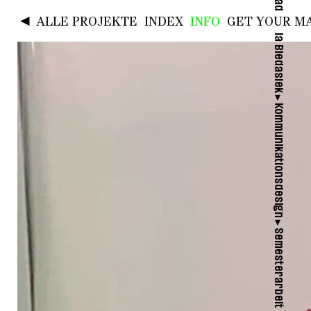
◄
ALLE PROJEKTE
INDEX
INFO
GET YOUR MA
►
Kommunikationsdesign
►
Semesterarbeit