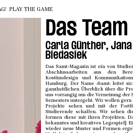
G!
PLAY THE GAME
Das Team 
Carla Günther, Jana
Biedasiek
Das Samt-Magazin ist ein von Studier
Abschlussarbeiten aus den Bereic
Kostümdesign und Kommunikation
Hamburg. Der Name ‹Samt› leitet si
ganzheitlichen Überblick über die Pr
uns vorrangig um die Vernetzung der St
Semesters untergeht. Wir wollen gern
Projekte sehen und mit der Fortf
Studierende schaffen. Wir sehen di
formen diese mit ihren Projekten. D
bekanntes und kreatives Legespiel]: 
wieder neue Muster und Formen ergeb