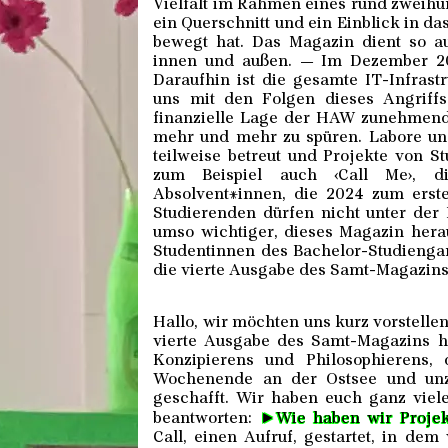
Vielfalt im Rahmen eines rund zweihu
ein Querschnitt und ein Einblick in 
bewegt hat. Das Magazin dient so a
innen und außen. — Im Dezember 20
Daraufhin ist die gesamte IT-Infras
uns mit den Folgen dieses Angriff
finanzielle Lage der HAW zunehmend
mehr und mehr zu spüren. Labore un
teilweise betreut und Projekte von S
zum Beispiel auch ‹Call Me›, di
Absolvent*innen, die 2024 zum erste
Studierenden dürfen nicht unter der 
umso wichtiger, dieses Magazin herau
Studentinnen des Bachelor-Studien
die vierte Ausgabe des Samt-Magazins 
Hallo, wir möchten uns kurz vorstellen
vierte Ausgabe des Samt-Magazins he
Konzipierens und Philosophierens,
Wochenende an der Ostsee und unzä
geschafft. Wir haben euch ganz viele
►
beantworten:
Wie haben wir Projek
Call, einen Aufruf, gestartet, in de