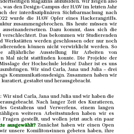
ndertseitigen Magazins abzubilden. Wir zeigen also
das, was den Design-Campus der HAW im letzten Jahr
uch der interdisziplinären Sichtbarmachung nach
22 wurde die HAW Opfer eines Hackerangriffs.
truktur zusammengebrochen. Bis heute müssen wir
s auseinandersetzen. Dazu kommt, dass sich die
 verschlechtert. Das bekommen wir Studierenden
d Werkstätten werden geschlossen oder nur noch
tudierenden können nicht verwirklicht werden. So
e alljährliche Ausstellung für Arbeiten von
n Mal nicht stattfinden konnte. Die Projekte der
Misslage der Hochschule leiden! Daher ist es uns
szubringen. Wir sind Carla, Jana und Julia – drei
gangs Kommunikationsdesign. Zusammen haben wir
kuratiert, gestaltet und herausgebracht.
: Wir sind Carla, Jana und Julia und wir haben die
rausgebracht. Nach langer Zeit des Kuratieren,
 des Gestaltens und Verwerfens, einem langen
hligen weiteren Arbeitsstunden haben wir es
 Fragen gestellt, und wollen jetzt auch ein paar
te ausgewählt?
Zunächst haben wir einen Open
m wir unsere Komiliton*innen gebeten haben, ihre