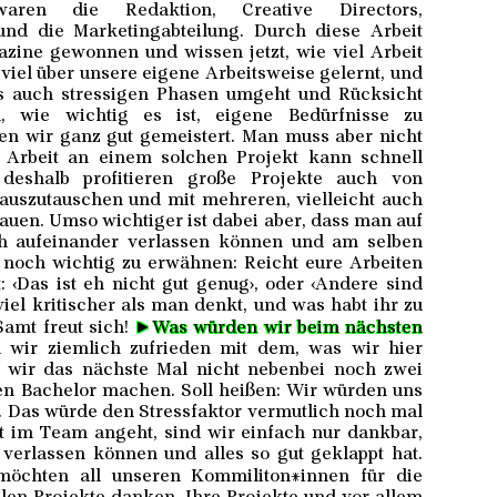
ren die Redaktion, Creative Directors,
 und die Marketingabteilung. Durch diese Arbeit
zine gewonnen und wissen jetzt, wie viel Arbeit
 viel über unsere eigene Arbeitsweise gelernt, und
 auch stressigen Phasen umgeht und Rücksicht
 wie wichtig es ist, eigene Bedürfnisse zu
n wir ganz gut gemeistert. Man muss aber nicht
Arbeit an einem solchen Projekt kann schnell
deshalb profitieren große Projekte auch von
 auszutauschen und mit mehreren, vielleicht auch
hauen. Umso wichtiger ist dabei aber, dass man auf
ch aufeinander verlassen können und am selben
 noch wichtig zu erwähnen: Reicht eure Arbeiten
t: ‹Das ist eh nicht gut genug›, oder ‹Andere sind
viel kritischer als man denkt, und was habt ihr zu
►
amt freut sich!
Was würden wir beim nächsten
 wir ziemlich zufrieden mit dem, was wir hier
en wir das nächste Mal nicht nebenbei noch zwei
en Bachelor machen. Soll heißen: Wir würden uns
. Das würde den Stressfaktor vermutlich noch mal
t im Team angeht, sind wir einfach nur dankbar,
 verlassen können und alles so gut geklappt hat.
öchten all unseren Kommiliton*innen für die