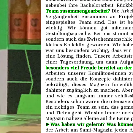
nebenbei ihre Bachelorarbeit. Rückb
Team zusammengearbeitet?
Die Arbeit
Vergangenheit zusammen an Projekt
eingespieltes Team sind. Das ist b
wichtig. Wir können gut miteina
Gestaltungssprache. Bei uns stimmt n
sondern auch das Zwischenmenschlich
kleines Kollektiv geworden. Wir hab
war uns besonders wichtig, dass wir
eine Lösung finden. Unsere Arbeitst
einer Tagesordnung, um dann Aufgab
besonders viel Freude bereitet an der
Arbeiten unserer Komiliton*innen z
sondern auch die Konzepte dahinter
bekräftigt, dieses Magazin fortzuf
dahinter zugänglich zu machen. Aber
und wie es langsam immer schlüssi
Besonders schön waren die intensiven A
ein richtiges Team zu sein, das gem
und Tiefen geht. Wir sind immer noch 
Magazin nahezu alleine auf die Beine g
►
Was haben wir gelernt? Was könne
der Arbeit am Samt-Magazin jeden A