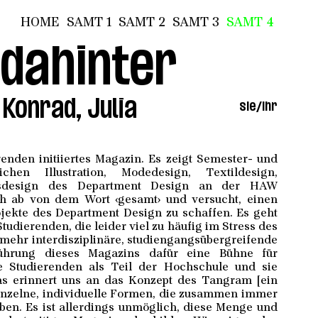
HOME
SAMT 1
SAMT 2
SAMT 3
SAMT 4
dahinter
 Konrad, Julia
sie/ihr
enden initiiertes Magazin. Es zeigt Semester- und
hen Illustration, Modedesign, Textildesign,
sdesign des Department Design an der HAW
ch ab von dem Wort ‹gesamt› und versucht, einen
ojekte des Department Design zu schaffen. Es geht
udierenden, die leider viel zu häufig im Stress des
 mehr interdisziplinäre, studiengangsübergreifende
ührung dieses Magazins dafür eine Bühne für
e Studierenden als Teil der Hochschule und sie
as erinnert uns an das Konzept des Tangram [ein
Einzelne, individuelle Formen, die zusammen immer
en. Es ist allerdings unmöglich, diese Menge und