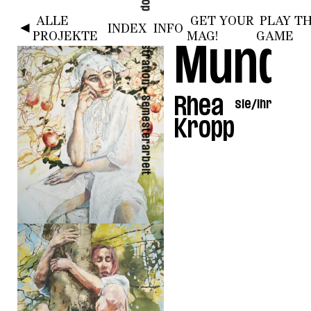
ALLE
GET YOUR
PLAY T
HOME
SAMT 1
SAMT 2
SAMT 3
SAMT 4
►
◄
INDEX
INFO
Illustration
PROJEKTE
MAG!
GAME
Mundr
►
Semesterarbeit
Rhea
sie/ihr
Kropp