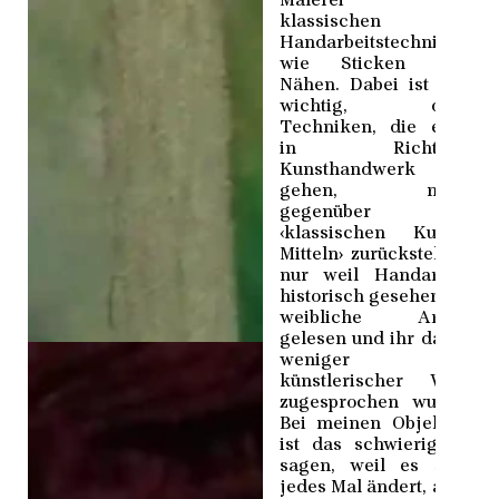
Malerei und
klassischen
Handarbeitstechniken
wie Sticken und
Nähen. Dabei ist mir
wichtig, dass
Techniken, die eher
in Richtung
Kunsthandwerk
gehen, nicht
gegenüber
‹klassischen Kunst-
Mitteln› zurückstehen,
nur weil Handarbeit
historisch gesehen als
weibliche Arbeit
gelesen und ihr damit
weniger
künstlerischer Wert
zugesprochen wurde.
Bei meinen Objekten
ist das schwierig zu
sagen, weil es sich
jedes Mal ändert, aber