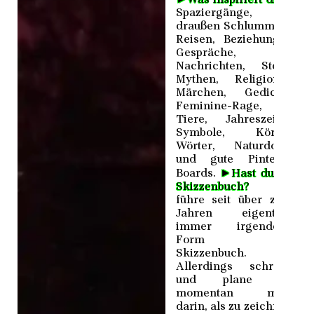
Spaziergänge,
draußen Schlummern,
Reisen, Beziehungen,
Gespräche,
Nachrichten, Stoffe,
Mythen, Religionen,
Märchen, Gedichte,
Feminine-Rage,
Tiere, Jahreszeiten,
Symbole, Körper,
Wörter, Naturdokus
und gute Pinterest
►
Boards.
Hast du ein
Skizzenbuch?
Ich
führe seit über zehn
Jahren eigentlich
immer irgendeine
Form von
Skizzenbuch.
Allerdings schreibe
und plane ich
momentan mehr
darin, als zu zeichnen.