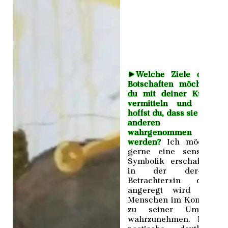
►
Welche Ziele oder
Botschaften möchtest
du mit deiner Kunst
vermitteln und wie
hoffst du, dass sie von
anderen
wahrgenommen
werden?
Ich möchte
gerne eine sensible
Symbolik erschaffen,
in der der*die
Betrachter*in dazu
angeregt wird den
Menschen im Kontext
zu seiner Umwelt
wahrzunehmen. Eine