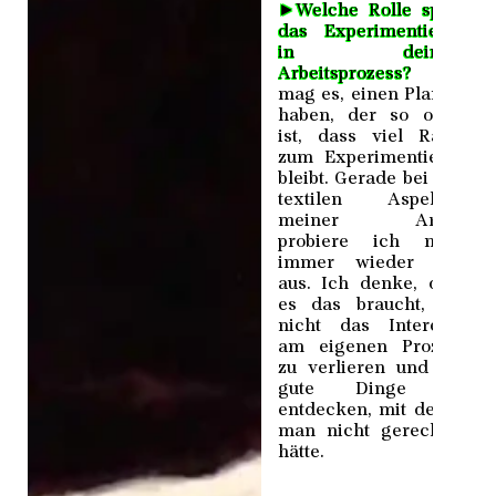
►
Welche Rolle spielt
das Experimentieren
in deinem
Arbeitsprozess?
Ich
mag es, einen Plan zu
haben, der so offen
ist, dass viel Raum
zum Experimentieren
bleibt. Gerade bei den
textilen Aspekten
meiner Arbeit
probiere ich mich
immer wieder neu
aus. Ich denke, dass
es das braucht, um
nicht das Interesse
am eigenen Prozess
zu verlieren und um
gute Dinge zu
entdecken, mit denen
man nicht gerechnet
hätte.