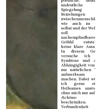
poetische, deutlich-
undeutliche
Spiegelung von
Beziehungen –
zwischenmenschlich,
wie auch zu sich
selbst und der Welt. Es
soll ein
nachempfindbares
Gefühl entstehen,
keine klare Aussage.
In diesem Gefühl
versuche ich die
Symbiose und auch
Abhängigkeit von uns
zur natürlichen Welt
aufmerksam zu
machen. Dabei würde
ich gerne etwas
Heilsames anstoßen,
ohne mich nur auf das
‹Schöne› zu
beschränken.
Verbundenheit und