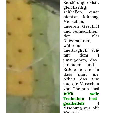
Zerstörung existieren
gleichzeitig und
schließen einander
nicht aus. Ich mag uns
Menschen, mit
unseren Geschichten
und Sehnsüchten und
den Plastik-
Glitzersteinen,
während es
unerträglich scheint,
mit dem Leid
umzugehen, das wir
einander und der
Erde antun. Ich hoffe,
dass man meiner
Arbeit das Suchen
und die Verwobenheit
von Themen ansieht.
►
Mit welchen
Techniken hast du
gearbeitet?
Eine
Mischung aus offener