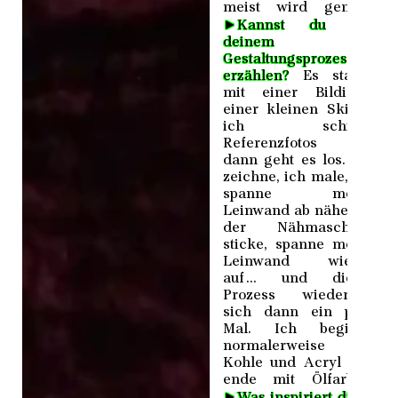
meist wird genäht.
►
Kannst du von
deinem
Gestaltungsprozess
erzählen?
Es startet
mit einer Bildidee,
einer kleinen Skizze,
ich schieße
Referenzfotos und
dann geht es los. Ich
zeichne, ich male, ich
spanne meine
Leinwand ab nähe mit
der Nähmaschine,
sticke, spanne meine
Leinwand wieder
auf ... und dieser
Prozess wiederholt
sich dann ein paar
Mal. Ich beginne
normalerweise mit
Kohle und Acryl und
ende mit Ölfarben.
►
Was inspiriert dich?