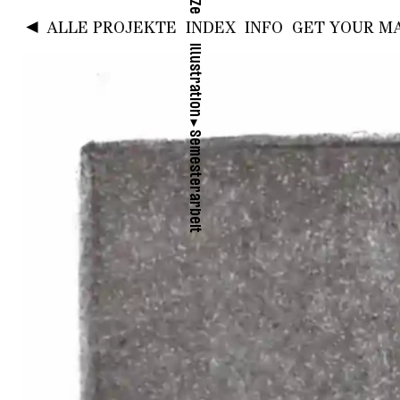
◄
ALLE PROJEKTE
INDEX
INFO
GET YOUR MA
►
Illustration
►
Semesterarbeit