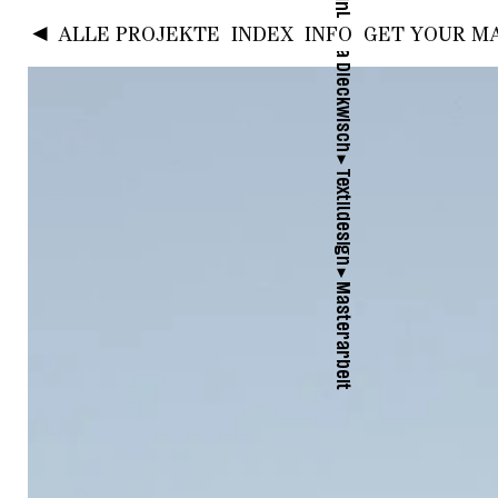
Laura Dieckwisch
◄
ALLE PROJEKTE
INDEX
INFO
GET YOUR MA
►
Textildesign
►
Masterarbeit