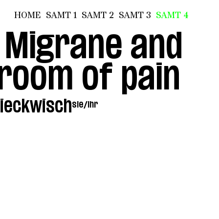
HOME
SAMT 1
SAMT 2
SAMT 3
SAMT 4
 Migrane and
room of pain
Dieckwisch
sie/ihr