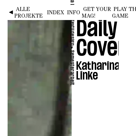
ALLE
GET YOUR
PLAY T
HOME
SAMT 1
SAMT 2
SAMT 3
SAMT 4
◄
INDEX
INFO
PROJEKTE
MAG!
GAME
►
Textildesign
Daily
Cover
►
Semesterarbeit
Katharina
sie/ih
Linke