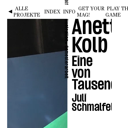
ALLE
GET YOUR
PLAY T
HOME
SAMT 1
SAMT 2
SAMT 3
SAMT 4
◄
INDEX
INFO
PROJEKTE
MAG!
GAME
►
Illustration
Anette
Kolb
►
Semesterarbeit
Eine
von
Tausende
Juli
si
Schmalfeldt